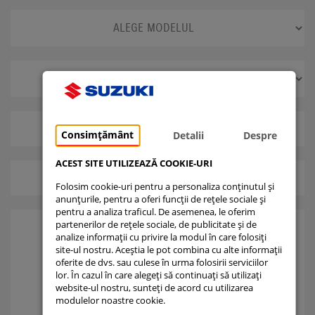
i
i
Consimțământ
Detalii
Despre
ACEST SITE UTILIZEAZĂ COOKIE-URI
i
i
Folosim cookie-uri pentru a personaliza conținutul și
anunțurile, pentru a oferi funcții de rețele sociale și
pentru a analiza traficul. De asemenea, le oferim
partenerilor de rețele sociale, de publicitate și de
i
analize informații cu privire la modul în care folosiți
site-ul nostru. Aceștia le pot combina cu alte informații
oferite de dvs. sau culese în urma folosirii serviciilor
lor. În cazul în care alegeți să continuați să utilizați
website-ul nostru, sunteți de acord cu utilizarea
modulelor noastre cookie.